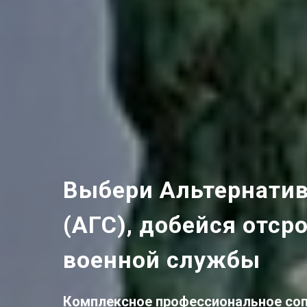
Выбери Альтернати
(АГС), добейся отср
военной службы
Комплексное
профессиональное со