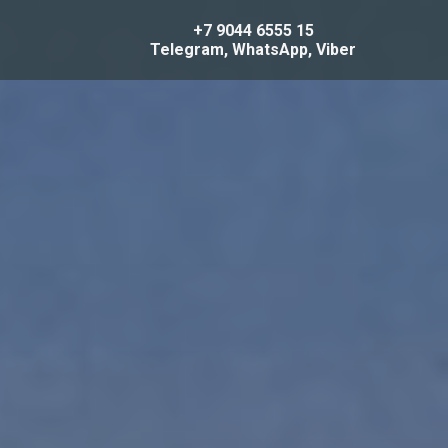
+7 9044 6555 15
Telegram
,
WhatsApp
,
Viber