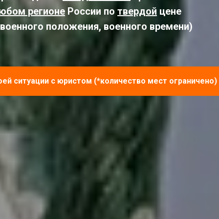
любом регионе
России по
твердой
цене
 военного положения, военного времени)
оей ситуации с юристом (*количество мест ограничено)