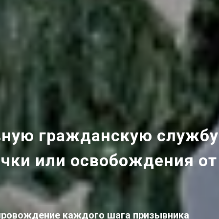
вную гражданскую службу
очки или
освобождения
от
провождение
каждого шага
призывника